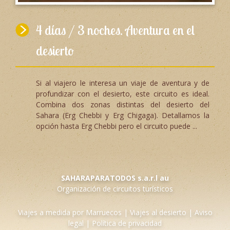
4 días / 3 noches. Aventura en el
desierto
Si al viajero le interesa un viaje de aventura y de
profundizar con el desierto, este circuito es ideal.
Combina dos zonas distintas del desierto del
Sahara (Erg Chebbi y Erg Chigaga). Detallamos la
opción hasta Erg Chebbi pero el circuito puede ...
SAHARAPARATODOS s.a.r.l au
Organización de circuitos turísticos
Viajes a medida por Marruecos
|
Viajes al desierto
|
Aviso
legal
|
Política de privacidad