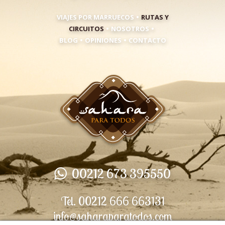
•
VIAJES POR MARRUECOS
RUTAS Y
•
•
CIRCUITOS
NOSOTROS
•
•
BLOG
OPINIONES
CONTACTO
00212 673 395550
Tel. 00212 666 663131
info@saharaparatodos.com