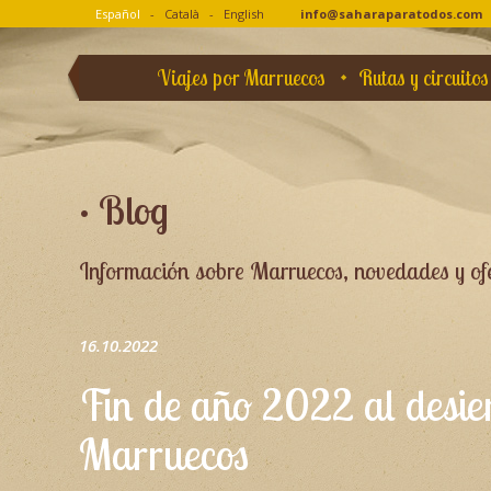
Español
-
Català
-
English
info@saharaparatodos.com
Viajes por Marruecos
Rutas y circuitos
• Blog
Información sobre Marruecos, novedades y ofe
16.10.2022
Fin de año 2022 al desie
Marruecos