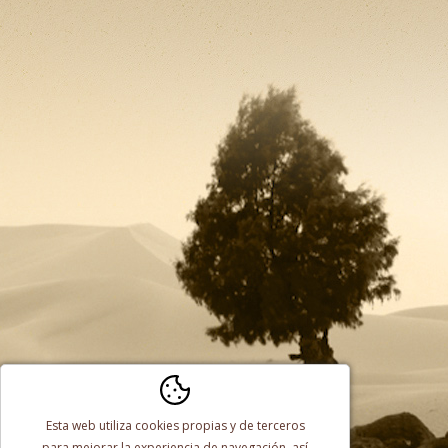
SAHARAPARATODOS s.a.r.l au
Esta web utiliza cookies propias y de terceros
Organización de circuitos turísticos
para mejorar la experiencia de navegación, así