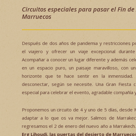
Circuitos especiales para pasar el Fin de
Marruecos
Después de dos años de pandemia y restricciones p
el viajero y ofrecer un viaje excepcional durant
Acompañar a conocer un lugar diferente y además cele
en un espacio puro, un paisaje maravilloso, con un
horizonte que te hace sentir en la inmensidad.
desconectar, según se necesite. Una Gran Fiesta co
especial para celebrar el evento, agradable compañía
Proponemos un circuito de 4 y uno de 5 días, desde 
adaptar a lo que os va mejor. Salimos de Marrake
regresamos el 2 de enero del nuevo año a Marrakech
Erg Lihoudi, las puertas del desierto de Marrueco