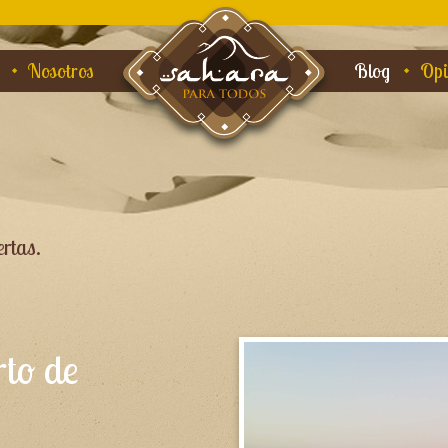
Nosotros
Blog
Opi
rtas.
rto de