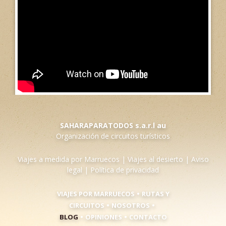
SAHARAPARATODOS s.a.r.l au
Organización de circuitos turísticos
Viajes a medida por Marruecos
|
Viajes al desierto
|
Aviso
legal
|
Política de privacidad
•
VIAJES POR MARRUECOS
RUTAS Y
•
•
CIRCUITOS
NOSOTROS
•
•
BLOG
OPINIONES
CONTACTO